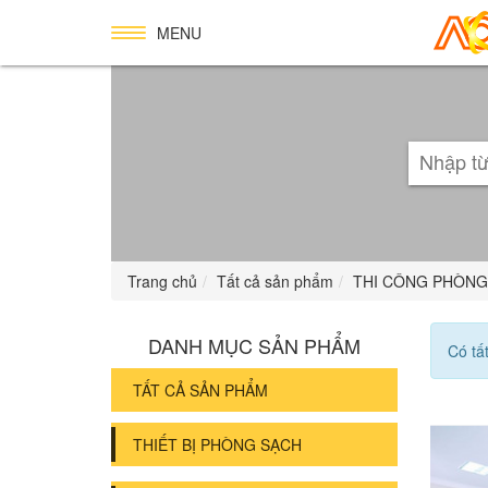
MENU
Trang chủ
Tất cả sản phẩm
THI CÔNG PHÒNG
DANH MỤC SẢN PHẨM
Có tấ
TẤT CẢ SẢN PHẨM
THIẾT BỊ PHÒNG SẠCH