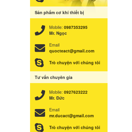
EQUIMENT FAN FILTER UNIT (
VAN GIẢM ÁP PHÒNG SẠCH
EFU )
Sản phẩm cơ khí thiết bị
KHÓA LIÊN ĐỘNG
TỦ QUẦN ÁO PHÒNG SẠCH
Mobile:
0987353295
Mr. Ngọc
DYNAMIC PASSBOX
Email
quocteact@gmail.com
HỘP KHÍ CHẢY TẦNG
Trò chuyện với chúng tôi
BUỒNG CHUYỂN HÀNG THỔI KHÍ
- (PASSBOX AIR SHOWERING)
Tư vấn chuyên gia
Mobile:
0927623222
Mr. Đức
Email
mr.ducact@gmail.com
Trò chuyện với chúng tôi