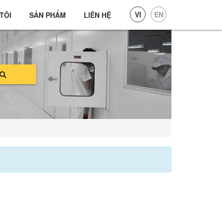
VI
EN
TÔI
SẢN PHẨM
LIÊN HỆ